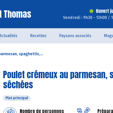
St Thomas
Ouvert j
Vendredi : 9h30 - 13h00 / 
Actualités
Recettes
Paysans associés
Maga
armesan, spaghettis,...
Poulet crémeux au parmesan, s
séchées
Plat principal
Nombre de personnes
Prépara