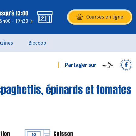
usqu'à 13:00
Courses en ligne
(s’ouvre dans une nouvelle fenêtr
15h00 - 19h30
zines
Biocoop
Partager sur
paghettis, épinards et tomates
tion
Cuisson