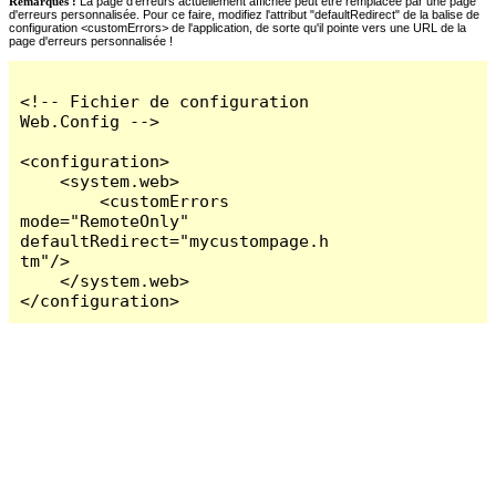
Remarques :
La page d'erreurs actuellement affichée peut être remplacée par une page
d'erreurs personnalisée. Pour ce faire, modifiez l'attribut "defaultRedirect" de la balise de
configuration <customErrors> de l'application, de sorte qu'il pointe vers une URL de la
page d'erreurs personnalisée !
<!-- Fichier de configuration 
Web.Config -->

<configuration>

    <system.web>

        <customErrors 
mode="RemoteOnly" 
defaultRedirect="mycustompage.h
tm"/>

    </system.web>

</configuration>