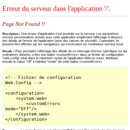
Erreur du serveur dans l'application '/'.
Page Not Found !!
Description :
Une erreur d'application s'est produite sur le serveur. Les paramètres
d'erreur personnalisés actuels pour cette application empêchent l'affichage à distance
des détails de l'erreur de l'application (pour des raisons de sécurité). Cependant, ils
peuvent être affichés par les navigateurs qui s'exécutent sur l'ordinateur serveur local.
Détails =
Pour permettre l'affichage des détails de ce message d'erreur spécifique sur les
ordinateurs distants, créez une balise <customErrors> dans un fichier de configuration
"web.config" situé dans le répertoire racine de l'application Web en cours. Attribuez
ensuite la valeur "off" à l'attribut "mode" de cette balise <customErrors>.
<!-- Fichier de configuration 
Web.Config -->

<configuration>

    <system.web>

        <customErrors 
mode="Off"/>

    </system.web>

</configuration>