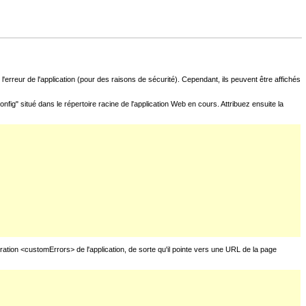
l'erreur de l'application (pour des raisons de sécurité). Cependant, ils peuvent être affichés
fig" situé dans le répertoire racine de l'application Web en cours. Attribuez ensuite la
uration <customErrors> de l'application, de sorte qu'il pointe vers une URL de la page