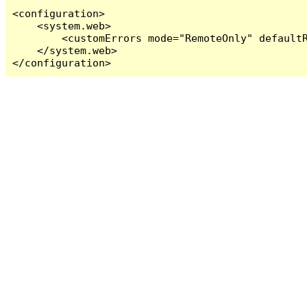
<configuration>

    <system.web>

        <customErrors mode="RemoteOnly" defaultR
    </system.web>

</configuration>