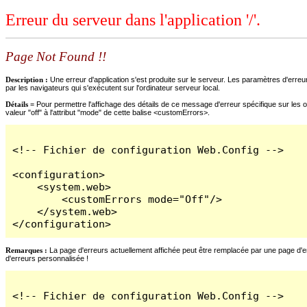
Erreur du serveur dans l'application '/'.
Page Not Found !!
Description :
Une erreur d'application s'est produite sur le serveur. Les paramètres d'erreur
par les navigateurs qui s'exécutent sur l'ordinateur serveur local.
Détails =
Pour permettre l'affichage des détails de ce message d'erreur spécifique sur les o
valeur "off" à l'attribut "mode" de cette balise <customErrors>.
<!-- Fichier de configuration Web.Config -->

<configuration>

    <system.web>

        <customErrors mode="Off"/>

    </system.web>

</configuration>
Remarques :
La page d'erreurs actuellement affichée peut être remplacée par une page d'erre
d'erreurs personnalisée !
<!-- Fichier de configuration Web.Config -->
