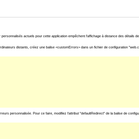
 personnalisés actuels pour cette application empêchent l'affichage à distance des détails de 
rdinateurs distants, créez une balise <customErrors> dans un fichier de configuration "web.con
urs personnalisée. Pour ce faire, modifiez l'attribut "defaultRedirect" de la balise de config