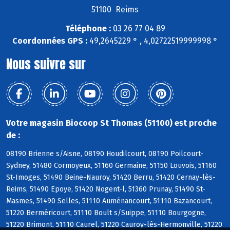
51100 Reims
Téléphone :
03 26 77 04 89
Coordonnées GPS :
49,2645229 ° , 4,02722519999998 °
Nous suivre sur
Votre magasin Biocoop St Thomas (51100) est proche
de :
08190 Brienne s/Aisne, 08190 Houdilcourt, 08190 Poilcourt-
Sydney, 51480 Cormoyeux, 51160 Germaine, 51150 Louvois, 51160
St-Imoges, 51490 Beine-Nauroy, 51420 Berru, 51420 Cernay-lès-
Reims, 51490 Epoye, 51420 Nogent-l, 51360 Prunay, 51490 St-
Masmes, 51490 Selles, 51110 Auménancourt, 51110 Bazancourt,
51220 Berméricourt, 51110 Boult s/Suippe, 51110 Bourgogne,
51220 Brimont, 51110 Caurel, 51220 Cauroy-lès-Hermonville, 51220