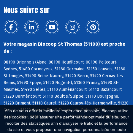
Nous suivre sur
Votre magasin Biocoop St Thomas (51100) est proche
de :
08190 Brienne s/Aisne, 08190 Houdilcourt, 08190 Poilcourt-
Sydney, 51480 Cormoyeux, 51160 Germaine, 51150 Louvois, 51160
St-Imoges, 51490 Beine-Nauroy, 51420 Berru, 51420 Cernay-lès-
Reims, 51490 Epoye, 51420 Nogent-l, 51360 Prunay, 51490 St-
Masmes, 51490 Selles, 51110 Auménancourt, 51110 Bazancourt,
51220 Berméricourt, 51110 Boult s/Suippe, 51110 Bourgogne,
51220 Brimont, 51110 Caurel, 51220 Cauroy-lès-Hermonville, 51220
Cormicy, 51220 Courcy, 51110 Fresne-lès-Reims, 51110
Afin de vous offrir la meilleure expérience possible, Biocoop utilise
Heutrégiville, 51110 Isles s/Suippe, 51110 Lavannes, 51220 Loivre
des cookies : pour assurer une performance optimale du site, pour
récolter des statistiques afin d'analyser le trafic et la performance
du site et vous proposer une navigation personnalisée en toute