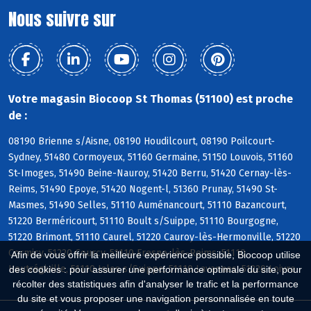
Nous suivre sur
Votre magasin Biocoop St Thomas (51100) est proche
de :
08190 Brienne s/Aisne, 08190 Houdilcourt, 08190 Poilcourt-
Sydney, 51480 Cormoyeux, 51160 Germaine, 51150 Louvois, 51160
St-Imoges, 51490 Beine-Nauroy, 51420 Berru, 51420 Cernay-lès-
Reims, 51490 Epoye, 51420 Nogent-l, 51360 Prunay, 51490 St-
Masmes, 51490 Selles, 51110 Auménancourt, 51110 Bazancourt,
51220 Berméricourt, 51110 Boult s/Suippe, 51110 Bourgogne,
51220 Brimont, 51110 Caurel, 51220 Cauroy-lès-Hermonville, 51220
Cormicy, 51220 Courcy, 51110 Fresne-lès-Reims, 51110
Afin de vous offrir la meilleure expérience possible, Biocoop utilise
Heutrégiville, 51110 Isles s/Suippe, 51110 Lavannes, 51220 Loivre
des cookies : pour assurer une performance optimale du site, pour
récolter des statistiques afin d'analyser le trafic et la performance
du site et vous proposer une navigation personnalisée en toute