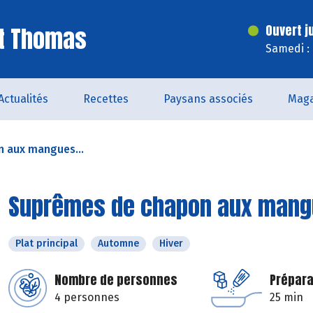
St Thomas
Ouvert j
Samedi :
Actualités
Recettes
Paysans associés
Maga
 aux mangues...
Suprêmes de chapon aux mangu
Plat principal
Automne
Hiver
Nombre de personnes
Prépara
4 personnes
25 min