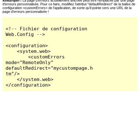
Remarques :
La page d'erreurs actuellement affichée peut être remplacée par une page
d'erreurs personnalisée. Pour ce faire, modifiez l'attribut "defaultRedirect" de la balise de
configuration <customErrors> de l'application, de sorte qu'il pointe vers une URL de la
page d'erreurs personnalisée !
<!-- Fichier de configuration 
Web.Config -->

<configuration>

    <system.web>

        <customErrors 
mode="RemoteOnly" 
defaultRedirect="mycustompage.h
tm"/>

    </system.web>

</configuration>