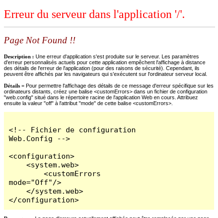
Erreur du serveur dans l'application '/'.
Page Not Found !!
Description :
Une erreur d'application s'est produite sur le serveur. Les paramètres
d'erreur personnalisés actuels pour cette application empêchent l'affichage à distance
des détails de l'erreur de l'application (pour des raisons de sécurité). Cependant, ils
peuvent être affichés par les navigateurs qui s'exécutent sur l'ordinateur serveur local.
Détails =
Pour permettre l'affichage des détails de ce message d'erreur spécifique sur les
ordinateurs distants, créez une balise <customErrors> dans un fichier de configuration
"web.config" situé dans le répertoire racine de l'application Web en cours. Attribuez
ensuite la valeur "off" à l'attribut "mode" de cette balise <customErrors>.
<!-- Fichier de configuration 
Web.Config -->

<configuration>

    <system.web>

        <customErrors 
mode="Off"/>

    </system.web>

</configuration>