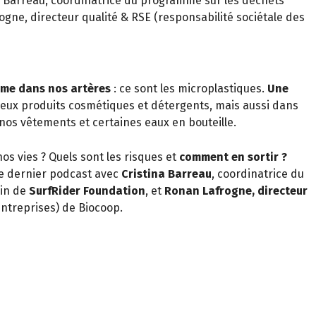
a Barreau, coordinatrice du programme sur les déchets
gne, directeur qualité & RSE (responsabilité sociétale des
même dans nos artères
: ce sont les microplastiques.
Une
eux produits cosmétiques et détergents, mais aussi dans
 nos vêtements et certaines eaux en bouteille.
os vies ? Quels sont les risques et
comment en sortir ?
e dernier podcast avec
Cristina Barreau
, coordinatrice du
in de
SurfRider Foundation
, et
Ronan Lafrogne, directeur
entreprises) de Biocoop.