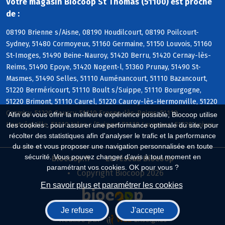
Votre magasin Biocoop St Thomas (51100) est proche
de :
08190 Brienne s/Aisne, 08190 Houdilcourt, 08190 Poilcourt-
Sydney, 51480 Cormoyeux, 51160 Germaine, 51150 Louvois, 51160
St-Imoges, 51490 Beine-Nauroy, 51420 Berru, 51420 Cernay-lès-
Reims, 51490 Epoye, 51420 Nogent-l, 51360 Prunay, 51490 St-
Masmes, 51490 Selles, 51110 Auménancourt, 51110 Bazancourt,
51220 Berméricourt, 51110 Boult s/Suippe, 51110 Bourgogne,
51220 Brimont, 51110 Caurel, 51220 Cauroy-lès-Hermonville, 51220
Cormicy, 51220 Courcy, 51110 Fresne-lès-Reims, 51110
Afin de vous offrir la meilleure expérience possible, Biocoop utilise
Heutrégiville, 51110 Isles s/Suippe, 51110 Lavannes, 51220 Loivre
des cookies : pour assurer une performance optimale du site, pour
récolter des statistiques afin d'analyser le trafic et la performance
du site et vous proposer une navigation personnalisée en toute
sécurité. Vous pouvez changer d'avis à tout moment en
Biocoop.fr
Le réseau Biocoop
paramétrant vos cookies. OK pour vous ?
Copyright Biocoop 2026
En savoir plus et paramétrer les cookies
Je refuse
J'accepte
Réalisé par