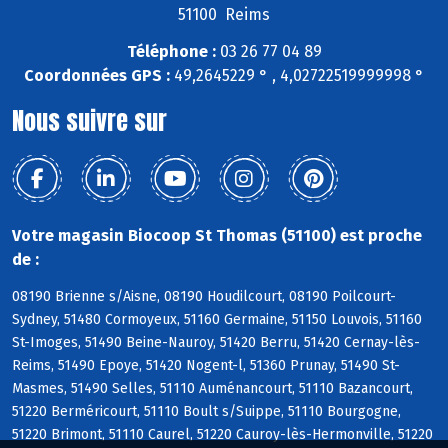
51100 Reims
Téléphone :
03 26 77 04 89
Coordonnées GPS :
49,2645229 ° , 4,02722519999998 °
Nous suivre sur
Votre magasin Biocoop St Thomas (51100) est proche
de :
08190 Brienne s/Aisne, 08190 Houdilcourt, 08190 Poilcourt-
Sydney, 51480 Cormoyeux, 51160 Germaine, 51150 Louvois, 51160
St-Imoges, 51490 Beine-Nauroy, 51420 Berru, 51420 Cernay-lès-
Reims, 51490 Epoye, 51420 Nogent-l, 51360 Prunay, 51490 St-
Masmes, 51490 Selles, 51110 Auménancourt, 51110 Bazancourt,
51220 Berméricourt, 51110 Boult s/Suippe, 51110 Bourgogne,
51220 Brimont, 51110 Caurel, 51220 Cauroy-lès-Hermonville, 51220