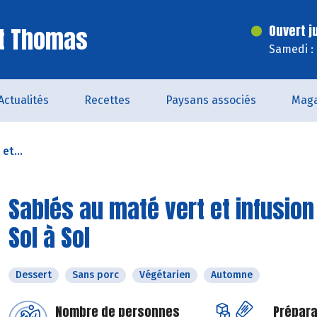
St Thomas
Ouvert j
Samedi :
Actualités
Recettes
Paysans associés
Maga
et...
Sablés au maté vert et infusio
Sol à Sol
Dessert
Sans porc
Végétarien
Automne
Nombre de personnes
Prépara