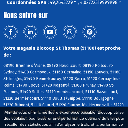
Coordonnées GPS :
49,2645229 ° , 4,02722519999998 °
Nous suivre sur
Votre magasin Biocoop St Thomas (51100) est proche
de :
08190 Brienne s/Aisne, 08190 Houdilcourt, 08190 Poilcourt-
Sydney, 51480 Cormoyeux, 51160 Germaine, 51150 Louvois, 51160
St-Imoges, 51490 Beine-Nauroy, 51420 Berru, 51420 Cernay-lès-
Reims, 51490 Epoye, 51420 Nogent-l, 51360 Prunay, 51490 St-
Masmes, 51490 Selles, 51110 Auménancourt, 51110 Bazancourt,
51220 Berméricourt, 51110 Boult s/Suippe, 51110 Bourgogne,
51220 Brimont, 51110 Caurel, 51220 Cauroy-lès-Hermonville, 51220
Cormicy, 51220 Courcy, 51110 Fresne-lès-Reims, 51110
Afin de vous offrir la meilleure expérience possible, Biocoop utilise
Heutrégiville, 51110 Isles s/Suippe, 51110 Lavannes, 51220 Loivre
des cookies : pour assurer une performance optimale du site, pour
récolter des statistiques afin d'analyser le trafic et la performance