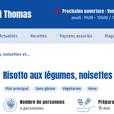
St Thomas
Prochaine ouverture : Ve
Jeudi : 9h30 - 13h00 / 
Actualités
Recettes
Paysans associés
Maga
 noisettes et...
Risotto aux légumes, noisettes e
Plat principal
Sans gluten
Végétarien
Hiver
Nombre de personnes
Prépara
4 personnes
15 min