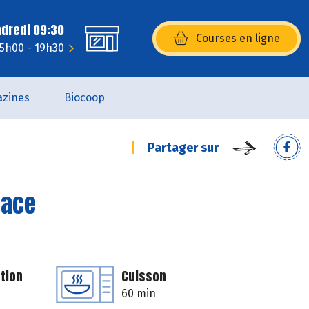
ndredi 09:30
Courses en ligne
(s’ouvre dans une nouvelle fenêtr
15h00 - 19h30
zines
Biocoop
Partager sur
sace
tion
Cuisson
60 min