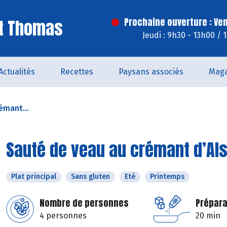
St Thomas
Prochaine ouverture : Ve
Jeudi : 9h30 - 13h00 / 
Actualités
Recettes
Paysans associés
Maga
émant...
Sauté de veau au crémant d’Al
Plat principal
Sans gluten
Eté
Printemps
Nombre de personnes
Prépara
4 personnes
20 min