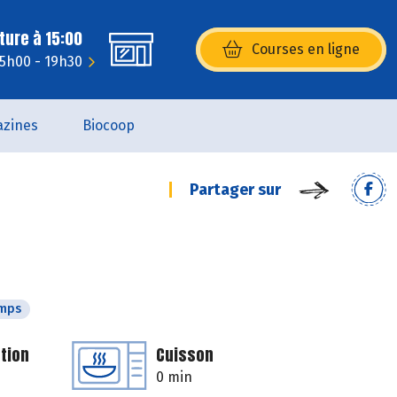
ture à 15:00
Courses en ligne
(s’ouvre dans une nouvelle fenêtr
15h00 - 19h30
zines
Biocoop
Partager sur
emps
tion
Cuisson
0 min