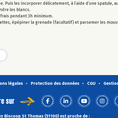
. Puis les incorporer délicatement, à l’aide d’une spatule, 
ndre les blancs.
 frais pendant 3h minimum.
ttes, épépiner la grenade (facultatif) et parsemer les mous
ons légales
Protection des données
CGU
Gestio
re sur
n Biocoop St Thomas (51100) est proche de :