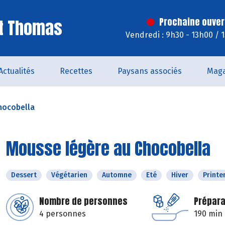
St Thomas
Prochaine ouver
Vendredi : 9h30 - 13h00 / 
Actualités
Recettes
Paysans associés
Maga
hocobella
Mousse légère au Chocobella
Dessert
Végétarien
Automne
Eté
Hiver
Print
Nombre de personnes
Prépara
4 personnes
190 min