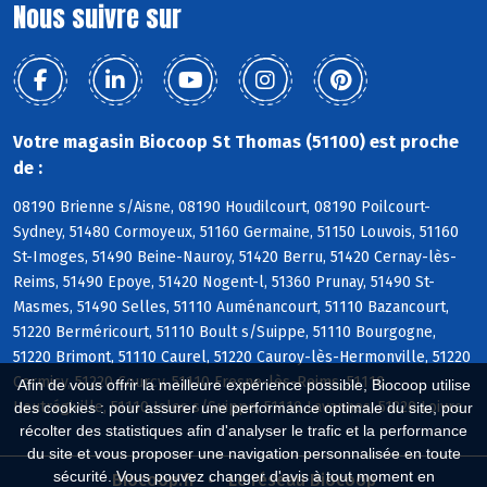
Nous suivre sur
Votre magasin Biocoop St Thomas (51100) est proche
de :
08190 Brienne s/Aisne, 08190 Houdilcourt, 08190 Poilcourt-
Sydney, 51480 Cormoyeux, 51160 Germaine, 51150 Louvois, 51160
St-Imoges, 51490 Beine-Nauroy, 51420 Berru, 51420 Cernay-lès-
Reims, 51490 Epoye, 51420 Nogent-l, 51360 Prunay, 51490 St-
Masmes, 51490 Selles, 51110 Auménancourt, 51110 Bazancourt,
51220 Berméricourt, 51110 Boult s/Suippe, 51110 Bourgogne,
51220 Brimont, 51110 Caurel, 51220 Cauroy-lès-Hermonville, 51220
Cormicy, 51220 Courcy, 51110 Fresne-lès-Reims, 51110
Afin de vous offrir la meilleure expérience possible, Biocoop utilise
Heutrégiville, 51110 Isles s/Suippe, 51110 Lavannes, 51220 Loivre
des cookies : pour assurer une performance optimale du site, pour
récolter des statistiques afin d'analyser le trafic et la performance
du site et vous proposer une navigation personnalisée en toute
sécurité. Vous pouvez changer d'avis à tout moment en
Biocoop.fr
Le réseau Biocoop