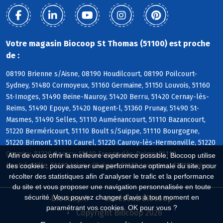
Votre magasin Biocoop St Thomas (51100) est proche
de :
08190 Brienne s/Aisne, 08190 Houdilcourt, 08190 Poilcourt-
Sydney, 51480 Cormoyeux, 51160 Germaine, 51150 Louvois, 51160
St-Imoges, 51490 Beine-Nauroy, 51420 Berru, 51420 Cernay-lès-
Reims, 51490 Epoye, 51420 Nogent-l, 51360 Prunay, 51490 St-
Masmes, 51490 Selles, 51110 Auménancourt, 51110 Bazancourt,
51220 Berméricourt, 51110 Boult s/Suippe, 51110 Bourgogne,
51220 Brimont, 51110 Caurel, 51220 Cauroy-lès-Hermonville, 51220
Cormicy, 51220 Courcy, 51110 Fresne-lès-Reims, 51110
Afin de vous offrir la meilleure expérience possible, Biocoop utilise
Heutrégiville, 51110 Isles s/Suippe, 51110 Lavannes, 51220 Loivre
des cookies : pour assurer une performance optimale du site, pour
récolter des statistiques afin d'analyser le trafic et la performance
du site et vous proposer une navigation personnalisée en toute
sécurité. Vous pouvez changer d'avis à tout moment en
Biocoop.fr
Le réseau Biocoop
paramétrant vos cookies. OK pour vous ?
Copyright Biocoop 2026