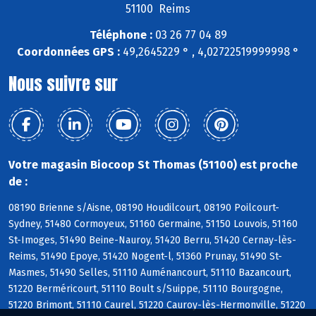
51100 Reims
Téléphone :
03 26 77 04 89
Coordonnées GPS :
49,2645229 ° , 4,02722519999998 °
Nous suivre sur
Votre magasin Biocoop St Thomas (51100) est proche
de :
08190 Brienne s/Aisne, 08190 Houdilcourt, 08190 Poilcourt-
Sydney, 51480 Cormoyeux, 51160 Germaine, 51150 Louvois, 51160
St-Imoges, 51490 Beine-Nauroy, 51420 Berru, 51420 Cernay-lès-
Reims, 51490 Epoye, 51420 Nogent-l, 51360 Prunay, 51490 St-
Masmes, 51490 Selles, 51110 Auménancourt, 51110 Bazancourt,
51220 Berméricourt, 51110 Boult s/Suippe, 51110 Bourgogne,
51220 Brimont, 51110 Caurel, 51220 Cauroy-lès-Hermonville, 51220