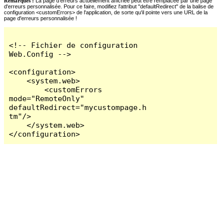
Remarques :
La page d'erreurs actuellement affichée peut être remplacée par une page
d'erreurs personnalisée. Pour ce faire, modifiez l'attribut "defaultRedirect" de la balise de
configuration <customErrors> de l'application, de sorte qu'il pointe vers une URL de la
page d'erreurs personnalisée !
<!-- Fichier de configuration 
Web.Config -->

<configuration>

    <system.web>

        <customErrors 
mode="RemoteOnly" 
defaultRedirect="mycustompage.h
tm"/>

    </system.web>

</configuration>