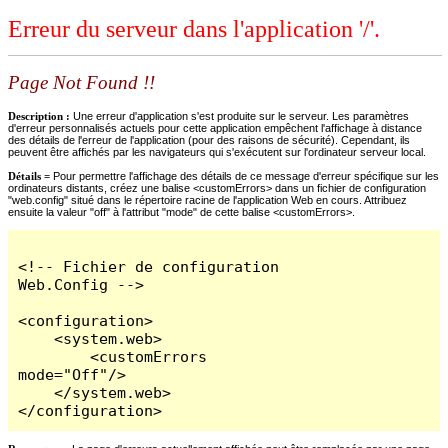
Erreur du serveur dans l'application '/'.
Page Not Found !!
Description :
Une erreur d'application s'est produite sur le serveur. Les paramètres
d'erreur personnalisés actuels pour cette application empêchent l'affichage à distance
des détails de l'erreur de l'application (pour des raisons de sécurité). Cependant, ils
peuvent être affichés par les navigateurs qui s'exécutent sur l'ordinateur serveur local.
Détails =
Pour permettre l'affichage des détails de ce message d'erreur spécifique sur les
ordinateurs distants, créez une balise <customErrors> dans un fichier de configuration
"web.config" situé dans le répertoire racine de l'application Web en cours. Attribuez
ensuite la valeur "off" à l'attribut "mode" de cette balise <customErrors>.
<!-- Fichier de configuration 
Web.Config -->

<configuration>

    <system.web>

        <customErrors 
mode="Off"/>

    </system.web>

</configuration>