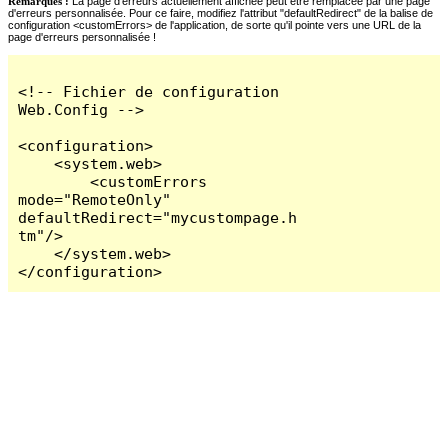
Remarques :
La page d'erreurs actuellement affichée peut être remplacée par une page
d'erreurs personnalisée. Pour ce faire, modifiez l'attribut "defaultRedirect" de la balise de
configuration <customErrors> de l'application, de sorte qu'il pointe vers une URL de la
page d'erreurs personnalisée !
<!-- Fichier de configuration 
Web.Config -->

<configuration>

    <system.web>

        <customErrors 
mode="RemoteOnly" 
defaultRedirect="mycustompage.h
tm"/>

    </system.web>

</configuration>