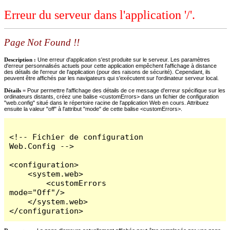
Erreur du serveur dans l'application '/'.
Page Not Found !!
Description :
Une erreur d'application s'est produite sur le serveur. Les paramètres
d'erreur personnalisés actuels pour cette application empêchent l'affichage à distance
des détails de l'erreur de l'application (pour des raisons de sécurité). Cependant, ils
peuvent être affichés par les navigateurs qui s'exécutent sur l'ordinateur serveur local.
Détails =
Pour permettre l'affichage des détails de ce message d'erreur spécifique sur les
ordinateurs distants, créez une balise <customErrors> dans un fichier de configuration
"web.config" situé dans le répertoire racine de l'application Web en cours. Attribuez
ensuite la valeur "off" à l'attribut "mode" de cette balise <customErrors>.
<!-- Fichier de configuration 
Web.Config -->

<configuration>

    <system.web>

        <customErrors 
mode="Off"/>

    </system.web>

</configuration>