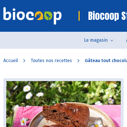
Biocoop 
Le magasin
Accueil
Toutes nos recettes
Gâteau tout chocola