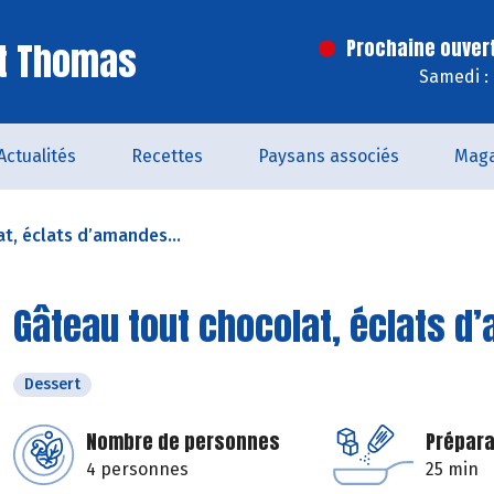
St Thomas
Prochaine ouver
Samedi :
Actualités
Recettes
Paysans associés
Maga
t, éclats d’amandes...
Gâteau tout chocolat, éclats 
Dessert
Nombre de personnes
Prépara
4 personnes
25 min