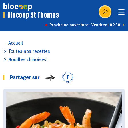
Biocoop St Thomas
(s’ouvre dans u
Prochaine ouverture : Vendredi 09:30
Accueil
Toutes nos recettes
Nouilles chinoises
Partager sur