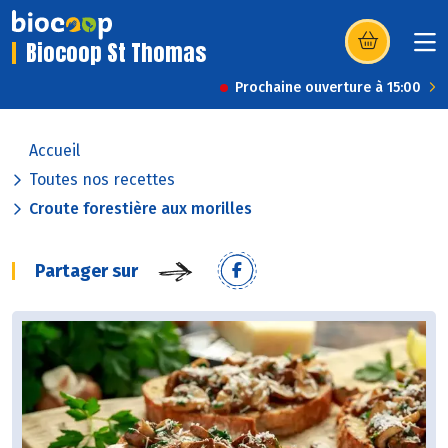
Biocoop St Thomas
(s’ouvre dans u
Prochaine ouverture à 15:00
Accueil
Toutes nos recettes
Croute forestière aux morilles
Partager sur