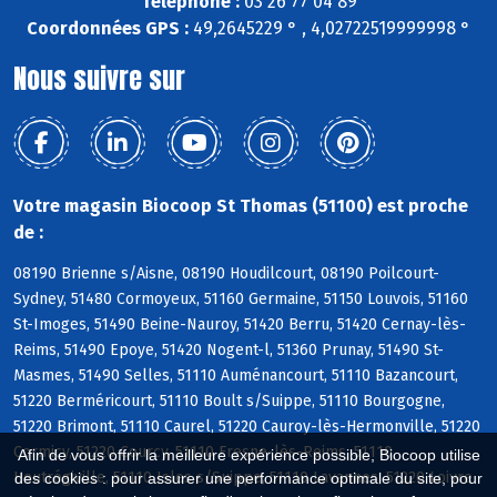
Téléphone :
03 26 77 04 89
Coordonnées GPS :
49,2645229 ° , 4,02722519999998 °
Nous suivre sur
Votre magasin Biocoop St Thomas (51100) est proche
de :
08190 Brienne s/Aisne, 08190 Houdilcourt, 08190 Poilcourt-
Sydney, 51480 Cormoyeux, 51160 Germaine, 51150 Louvois, 51160
St-Imoges, 51490 Beine-Nauroy, 51420 Berru, 51420 Cernay-lès-
Reims, 51490 Epoye, 51420 Nogent-l, 51360 Prunay, 51490 St-
Masmes, 51490 Selles, 51110 Auménancourt, 51110 Bazancourt,
51220 Berméricourt, 51110 Boult s/Suippe, 51110 Bourgogne,
51220 Brimont, 51110 Caurel, 51220 Cauroy-lès-Hermonville, 51220
Cormicy, 51220 Courcy, 51110 Fresne-lès-Reims, 51110
Afin de vous offrir la meilleure expérience possible, Biocoop utilise
Heutrégiville, 51110 Isles s/Suippe, 51110 Lavannes, 51220 Loivre
des cookies : pour assurer une performance optimale du site, pour