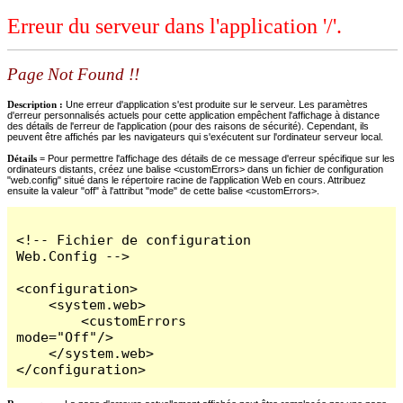
Erreur du serveur dans l'application '/'.
Page Not Found !!
Description :
Une erreur d'application s'est produite sur le serveur. Les paramètres
d'erreur personnalisés actuels pour cette application empêchent l'affichage à distance
des détails de l'erreur de l'application (pour des raisons de sécurité). Cependant, ils
peuvent être affichés par les navigateurs qui s'exécutent sur l'ordinateur serveur local.
Détails =
Pour permettre l'affichage des détails de ce message d'erreur spécifique sur les
ordinateurs distants, créez une balise <customErrors> dans un fichier de configuration
"web.config" situé dans le répertoire racine de l'application Web en cours. Attribuez
ensuite la valeur "off" à l'attribut "mode" de cette balise <customErrors>.
<!-- Fichier de configuration 
Web.Config -->

<configuration>

    <system.web>

        <customErrors 
mode="Off"/>

    </system.web>

</configuration>