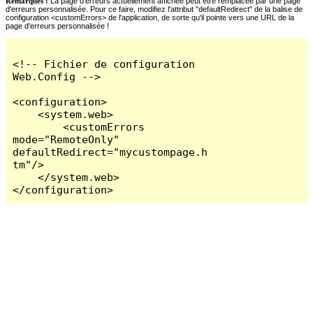
Remarques :
La page d'erreurs actuellement affichée peut être remplacée par une page
d'erreurs personnalisée. Pour ce faire, modifiez l'attribut "defaultRedirect" de la balise de
configuration <customErrors> de l'application, de sorte qu'il pointe vers une URL de la
page d'erreurs personnalisée !
<!-- Fichier de configuration 
Web.Config -->

<configuration>

    <system.web>

        <customErrors 
mode="RemoteOnly" 
defaultRedirect="mycustompage.h
tm"/>

    </system.web>

</configuration>