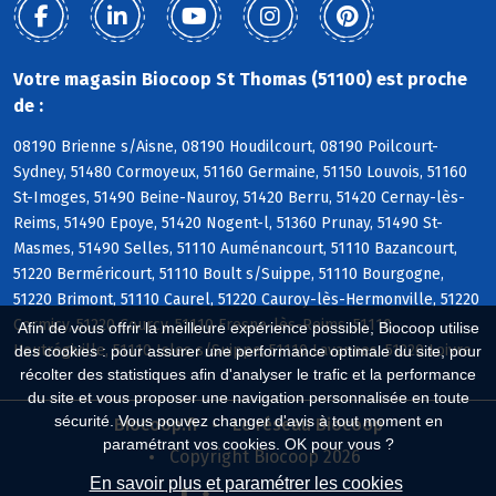
Votre magasin Biocoop St Thomas (51100) est proche
de :
08190 Brienne s/Aisne, 08190 Houdilcourt, 08190 Poilcourt-
Sydney, 51480 Cormoyeux, 51160 Germaine, 51150 Louvois, 51160
St-Imoges, 51490 Beine-Nauroy, 51420 Berru, 51420 Cernay-lès-
Reims, 51490 Epoye, 51420 Nogent-l, 51360 Prunay, 51490 St-
Masmes, 51490 Selles, 51110 Auménancourt, 51110 Bazancourt,
51220 Berméricourt, 51110 Boult s/Suippe, 51110 Bourgogne,
51220 Brimont, 51110 Caurel, 51220 Cauroy-lès-Hermonville, 51220
Cormicy, 51220 Courcy, 51110 Fresne-lès-Reims, 51110
Afin de vous offrir la meilleure expérience possible, Biocoop utilise
Heutrégiville, 51110 Isles s/Suippe, 51110 Lavannes, 51220 Loivre
des cookies : pour assurer une performance optimale du site, pour
récolter des statistiques afin d'analyser le trafic et la performance
du site et vous proposer une navigation personnalisée en toute
sécurité. Vous pouvez changer d'avis à tout moment en
Biocoop.fr
Le réseau Biocoop
paramétrant vos cookies. OK pour vous ?
Copyright Biocoop 2026
En savoir plus et paramétrer les cookies