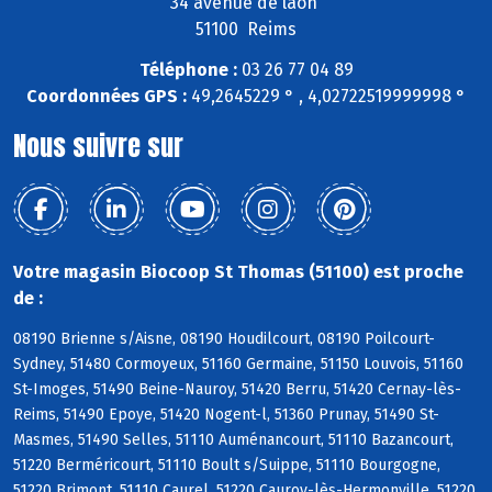
34 avenue de laon
51100 Reims
Téléphone :
03 26 77 04 89
Coordonnées GPS :
49,2645229 ° , 4,02722519999998 °
Nous suivre sur
Votre magasin Biocoop St Thomas (51100) est proche
de :
08190 Brienne s/Aisne, 08190 Houdilcourt, 08190 Poilcourt-
Sydney, 51480 Cormoyeux, 51160 Germaine, 51150 Louvois, 51160
St-Imoges, 51490 Beine-Nauroy, 51420 Berru, 51420 Cernay-lès-
Reims, 51490 Epoye, 51420 Nogent-l, 51360 Prunay, 51490 St-
Masmes, 51490 Selles, 51110 Auménancourt, 51110 Bazancourt,
51220 Berméricourt, 51110 Boult s/Suippe, 51110 Bourgogne,
51220 Brimont, 51110 Caurel, 51220 Cauroy-lès-Hermonville, 51220