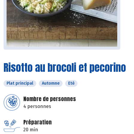
Risotto au brocoli et pecorino
Plat principal
Automne
Eté
Nombre de personnes
4 personnes
Préparation
20 min