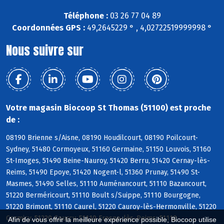
Téléphone :
03 26 77 04 89
Coordonnées GPS :
49,2645229 ° , 4,02722519999998 °
Nous suivre sur
Votre magasin Biocoop St Thomas (51100) est proche
de :
08190 Brienne s/Aisne, 08190 Houdilcourt, 08190 Poilcourt-
Sydney, 51480 Cormoyeux, 51160 Germaine, 51150 Louvois, 51160
St-Imoges, 51490 Beine-Nauroy, 51420 Berru, 51420 Cernay-lès-
Reims, 51490 Epoye, 51420 Nogent-l, 51360 Prunay, 51490 St-
Masmes, 51490 Selles, 51110 Auménancourt, 51110 Bazancourt,
51220 Berméricourt, 51110 Boult s/Suippe, 51110 Bourgogne,
51220 Brimont, 51110 Caurel, 51220 Cauroy-lès-Hermonville, 51220
Cormicy, 51220 Courcy, 51110 Fresne-lès-Reims, 51110
Afin de vous offrir la meilleure expérience possible, Biocoop utilise