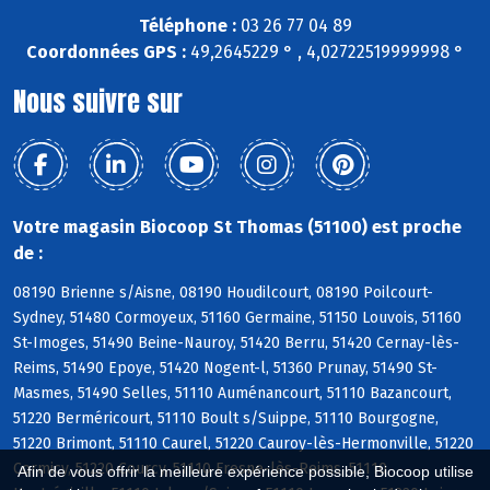
Téléphone :
03 26 77 04 89
Coordonnées GPS :
49,2645229 ° , 4,02722519999998 °
Nous suivre sur
Votre magasin Biocoop St Thomas (51100) est proche
de :
08190 Brienne s/Aisne, 08190 Houdilcourt, 08190 Poilcourt-
Sydney, 51480 Cormoyeux, 51160 Germaine, 51150 Louvois, 51160
St-Imoges, 51490 Beine-Nauroy, 51420 Berru, 51420 Cernay-lès-
Reims, 51490 Epoye, 51420 Nogent-l, 51360 Prunay, 51490 St-
Masmes, 51490 Selles, 51110 Auménancourt, 51110 Bazancourt,
51220 Berméricourt, 51110 Boult s/Suippe, 51110 Bourgogne,
51220 Brimont, 51110 Caurel, 51220 Cauroy-lès-Hermonville, 51220
Cormicy, 51220 Courcy, 51110 Fresne-lès-Reims, 51110
Afin de vous offrir la meilleure expérience possible, Biocoop utilise