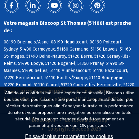
Votre magasin Biocoop St Thomas (51100) est proche
de :
08190 Brienne s/Aisne, 08190 Houdilcourt, 08190 Poilcourt-
Sydney, 51480 Cormoyeux, 51160 Germaine, 51150 Louvois, 51160
St-Imoges, 51490 Beine-Nauroy, 51420 Berru, 51420 Cernay-lès-
Reims, 51490 Epoye, 51420 Nogent-l, 51360 Prunay, 51490 St-
Masmes, 51490 Selles, 51110 Auménancourt, 51110 Bazancourt,
51220 Berméricourt, 51110 Boult s/Suippe, 51110 Bourgogne,
51220 Brimont, 51110 Caurel, 51220 Cauroy-lès-Hermonville, 51220
Cormicy, 51220 Courcy, 51110 Fresne-lès-Reims, 51110
Afin de vous offrir la meilleure expérience possible, Biocoop utilise
Heutrégiville, 51110 Isles s/Suippe, 51110 Lavannes, 51220 Loivre
des cookies : pour assurer une performance optimale du site, pour
récolter des statistiques afin d'analyser le trafic et la performance
du site et vous proposer une navigation personnalisée en toute
sécurité. Vous pouvez changer d'avis à tout moment en
Biocoop.fr
Le réseau Biocoop
paramétrant vos cookies. OK pour vous ?
Copyright Biocoop 2026
En savoir plus et paramétrer les cookies