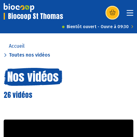
Biocoop St Thomas
(s’ouvre dans u
Bientôt ouvert - Ouvre à 09:30
Accueil
Toutes nos vidéos
Nos vidéos
26 vidéos