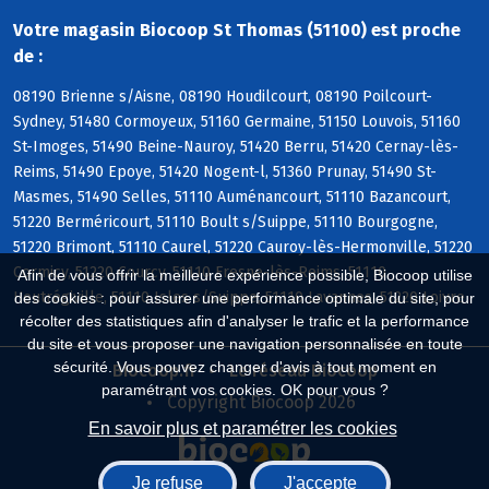
Votre magasin Biocoop St Thomas (51100) est proche
de :
08190 Brienne s/Aisne, 08190 Houdilcourt, 08190 Poilcourt-
Sydney, 51480 Cormoyeux, 51160 Germaine, 51150 Louvois, 51160
St-Imoges, 51490 Beine-Nauroy, 51420 Berru, 51420 Cernay-lès-
Reims, 51490 Epoye, 51420 Nogent-l, 51360 Prunay, 51490 St-
Masmes, 51490 Selles, 51110 Auménancourt, 51110 Bazancourt,
51220 Berméricourt, 51110 Boult s/Suippe, 51110 Bourgogne,
51220 Brimont, 51110 Caurel, 51220 Cauroy-lès-Hermonville, 51220
Cormicy, 51220 Courcy, 51110 Fresne-lès-Reims, 51110
Afin de vous offrir la meilleure expérience possible, Biocoop utilise
Heutrégiville, 51110 Isles s/Suippe, 51110 Lavannes, 51220 Loivre
des cookies : pour assurer une performance optimale du site, pour
récolter des statistiques afin d'analyser le trafic et la performance
du site et vous proposer une navigation personnalisée en toute
sécurité. Vous pouvez changer d'avis à tout moment en
Biocoop.fr
Le réseau Biocoop
paramétrant vos cookies. OK pour vous ?
Copyright Biocoop 2026
En savoir plus et paramétrer les cookies
Je refuse
J'accepte