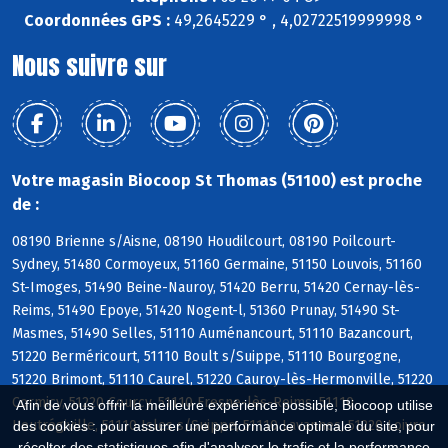
Coordonnées GPS :
49,2645229 ° , 4,02722519999998 °
Nous suivre sur
Votre magasin Biocoop St Thomas (51100) est proche
de :
08190 Brienne s/Aisne, 08190 Houdilcourt, 08190 Poilcourt-
Sydney, 51480 Cormoyeux, 51160 Germaine, 51150 Louvois, 51160
St-Imoges, 51490 Beine-Nauroy, 51420 Berru, 51420 Cernay-lès-
Reims, 51490 Epoye, 51420 Nogent-l, 51360 Prunay, 51490 St-
Masmes, 51490 Selles, 51110 Auménancourt, 51110 Bazancourt,
51220 Berméricourt, 51110 Boult s/Suippe, 51110 Bourgogne,
51220 Brimont, 51110 Caurel, 51220 Cauroy-lès-Hermonville, 51220
Cormicy, 51220 Courcy, 51110 Fresne-lès-Reims, 51110
Afin de vous offrir la meilleure expérience possible, Biocoop utilise
Heutrégiville, 51110 Isles s/Suippe, 51110 Lavannes, 51220 Loivre
des cookies : pour assurer une performance optimale du site, pour
récolter des statistiques afin d'analyser le trafic et la performance