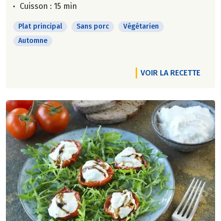
Cuisson : 15 min
Plat principal
Sans porc
Végétarien
Automne
VOIR LA RECETTE