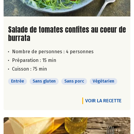
Lire la suite de la recette
Salade de tomates confites au coeur de
burrata
Nombre de personnes :
4 personnes
Préparation : 15 min
Cuisson : 75 min
Entrée
Sans gluten
Sans porc
Végétarien
VOIR LA RECETTE