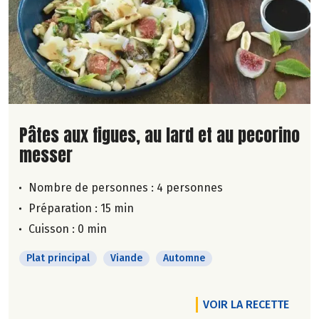
Lire la suite de la recette
Pâtes aux figues, au lard et au pecorino
messer
Nombre de personnes :
4 personnes
Préparation : 15 min
Cuisson : 0 min
Plat principal
Viande
Automne
VOIR LA RECETTE