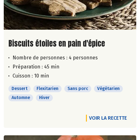
Lire la suite de la recette
Biscuits étoiles en pain d'épice
Nombre de personnes :
4 personnes
Préparation : 45 min
Cuisson : 10 min
Dessert
Flexitarien
Sans porc
Végétarien
Automne
Hiver
VOIR LA RECETTE