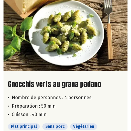
Lire la suite de la recette
Gnocchis verts au grana padano
Nombre de personnes :
4 personnes
Préparation : 50 min
Cuisson : 40 min
Plat principal
Sans porc
Végétarien