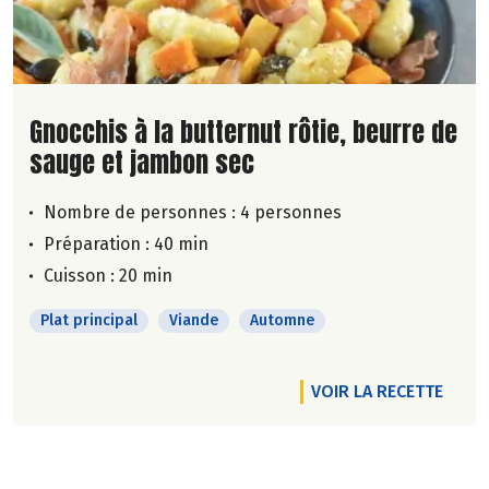
Lire la suite de la recette
Gnocchis à la butternut rôtie, beurre de
sauge et jambon sec
Nombre de personnes :
4 personnes
Préparation : 40 min
Cuisson : 20 min
Plat principal
Viande
Automne
VOIR LA RECETTE