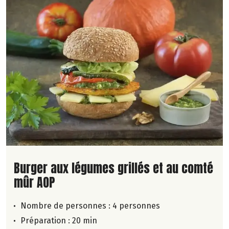
Lire la suite de la recette
Burger aux légumes grillés et au comté
mûr AOP
Nombre de personnes :
4 personnes
Préparation : 20 min