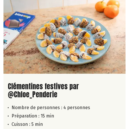
Lire la suite de la recette
Clémentines festives par
@Chloe_Penderie
Nombre de personnes :
4 personnes
Préparation : 15 min
Cuisson : 5 min