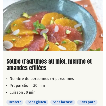
Lire la suite de la recette
Soupe d’agrumes au miel, menthe et
amandes effilées
Nombre de personnes :
4 personnes
Préparation : 30 min
Cuisson : 0 min
Dessert
Sans gluten
Sans lactose
Sans porc