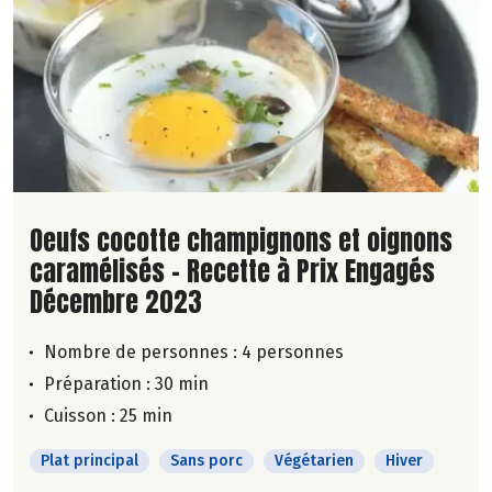
Lire la suite de la recette
Oeufs cocotte champignons et oignons
caramélisés - Recette à Prix Engagés
Décembre 2023
Nombre de personnes :
4 personnes
Préparation : 30 min
Cuisson : 25 min
Plat principal
Sans porc
Végétarien
Hiver