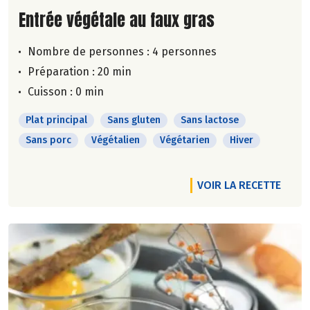
Lire la suite de la recette
Entrée végétale au faux gras
Nombre de personnes :
4 personnes
Préparation : 20 min
Cuisson : 0 min
Plat principal
Sans gluten
Sans lactose
Sans porc
Végétalien
Végétarien
Hiver
VOIR LA RECETTE