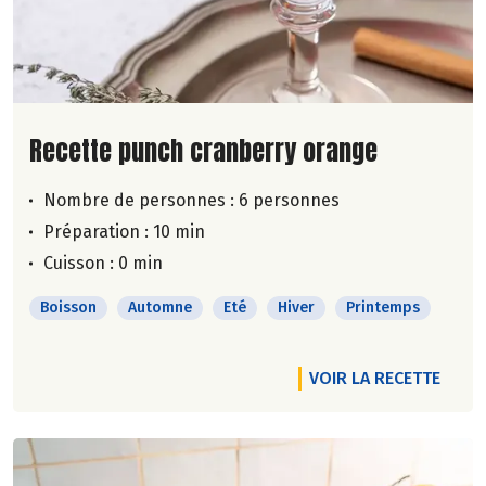
Lire la suite de la recette
Recette punch cranberry orange
Nombre de personnes :
6 personnes
Préparation : 10 min
Cuisson : 0 min
Boisson
Automne
Eté
Hiver
Printemps
VOIR LA RECETTE