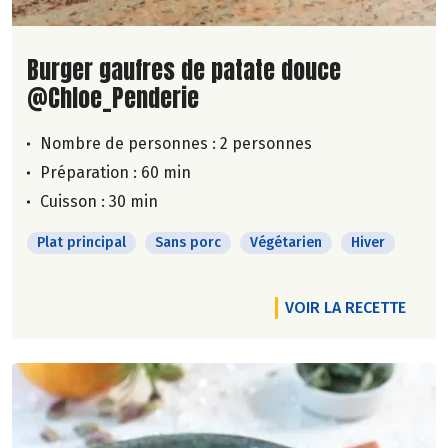
Lire la suite de la recette
Burger gaufres de patate douce
@Chloe_Penderie
Nombre de personnes :
2 personnes
Préparation : 60 min
Cuisson : 30 min
Plat principal
Sans porc
Végétarien
Hiver
VOIR LA RECETTE