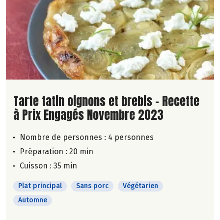
Lire la suite de la recette
Tarte tatin oignons et brebis - Recette
à Prix Engagés Novembre 2023
Nombre de personnes :
4 personnes
Préparation : 20 min
Cuisson : 35 min
Plat principal
Sans porc
Végétarien
Automne