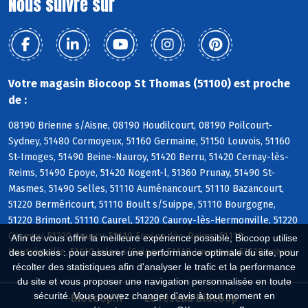
Nous suivre sur
Votre magasin Biocoop St Thomas (51100) est proche
de :
08190 Brienne s/Aisne, 08190 Houdilcourt, 08190 Poilcourt-
Sydney, 51480 Cormoyeux, 51160 Germaine, 51150 Louvois, 51160
St-Imoges, 51490 Beine-Nauroy, 51420 Berru, 51420 Cernay-lès-
Reims, 51490 Epoye, 51420 Nogent-l, 51360 Prunay, 51490 St-
Masmes, 51490 Selles, 51110 Auménancourt, 51110 Bazancourt,
51220 Berméricourt, 51110 Boult s/Suippe, 51110 Bourgogne,
51220 Brimont, 51110 Caurel, 51220 Cauroy-lès-Hermonville, 51220
Cormicy, 51220 Courcy, 51110 Fresne-lès-Reims, 51110
Afin de vous offrir la meilleure expérience possible, Biocoop utilise
Heutrégiville, 51110 Isles s/Suippe, 51110 Lavannes, 51220 Loivre
des cookies : pour assurer une performance optimale du site, pour
récolter des statistiques afin d'analyser le trafic et la performance
du site et vous proposer une navigation personnalisée en toute
sécurité. Vous pouvez changer d'avis à tout moment en
Biocoop.fr
Le réseau Biocoop