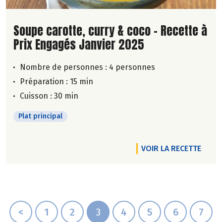
Lire la suite de la recette
Soupe carotte, curry & coco - Recette à
Prix Engagés Janvier 2025
Nombre de personnes :
4 personnes
Préparation : 15 min
Cuisson : 30 min
Plat principal
VOIR LA RECETTE
<
1
2
3
4
5
6
7