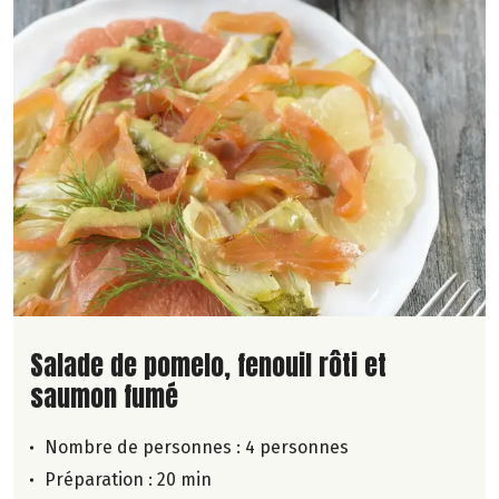
Lire la suite de la recette
Salade de pomelo, fenouil rôti et
saumon fumé
Nombre de personnes :
4 personnes
Préparation : 20 min