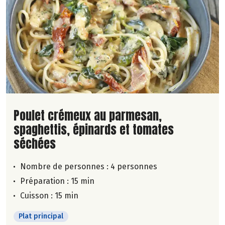
Lire la suite de la recette
Poulet crémeux au parmesan,
spaghettis, épinards et tomates
séchées
Nombre de personnes :
4 personnes
Préparation : 15 min
Cuisson : 15 min
Plat principal